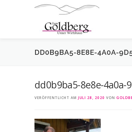
Zum
Inhalt
springen
DD0B9BA5-8E8E-4A0A-9D
dd0b9ba5-8e8e-4a0a-9
VERÖFFENTLICHT AM
JULI 28, 2020
VON
GOLDB