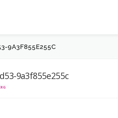
53-9A3F855E255C
d53-9a3f855e255c
ERG